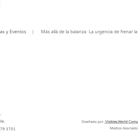
ias y Eventos
Más allá de la balanza: La urgencia de frenar l
,
le,
Diseñado por:
Visibles.World Com
Medios Asociado
579 3701