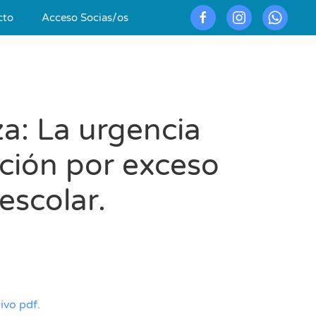
cto
Acceso Socias/os
nza: La urgencia
ición por exceso
escolar.
ivo pdf.